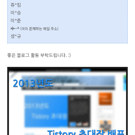
쥬*킴
이*승
이*준
수 *
(이미 존재하는 메일 주소)
성*규
좋은 블로그 활동 부탁드립니다. :)