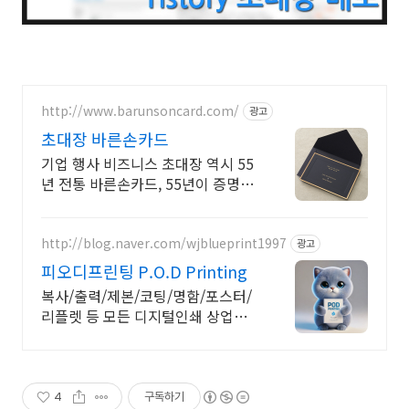
http://www.barunsoncard.com/
광고
초대장 바른손카드
기업 행사 비즈니스 초대장 역시 55
년 전통 바른손카드, 55년이 증명하
는 퀄리티
http://blog.naver.com/wjblueprint1997
광고
피오디프린팅 P.O.D Printing
복사/출력/제본/코팅/명함/포스터/
리플렛 등 모든 디지털인쇄 상업인
쇄 전문기업! 고객만족을 최우선의
가치로 생각하는 피오디프린팅 입니
다.
4
구독하기