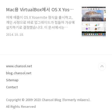
히지 않았다. -bash: warning: setlocale:
LC_CTYPE: cannot change locale (UTF-8):
Mac용 VirtualBox에서 OS X Yosemite 설치하기
?׷? ?????̳? ???͸??? ?????ϴ? 해결 방법은 의외
어제 애플이 OS X Yosemite 정식을 출시하고,
로 간단했는데, Client 기기에서 터미널을 열고
개인 사정으로 바로 업그레이드가 힘들어 가상에
ssh config 파일을 vi 편집기로 연다. OS X은
설치하기로 결정했습니다. 이 문서에서는
/etc/ssh_config에 위치하고 있고 OS에 따라
Yosemite 기준으로 OS X을 가상에 설치하는 방
/etc/ssh/ssh_config 등에 위치하기도 한다. $
2014. 10. 18.
법을 기록합니다. 사용한 가상머신은 버추얼 박
sudo vi /etc/ssh_con..
스(VirtualBox)입니다. 우선 맥 앱스토어에서
OS X Yosemite를 다운로드 합니다. 다운로드가
완료되면, 기본적으로 아래 경로에 설치 파일이
있습니다. /Applications/Install OS X
Yosemite.app 정상적으로 다운로드가 완료되
www.chansol.net
었다면, 터미널(Terminal.app)을 열고 아래 명
령어를 한줄씩 차례로 실행합니다. sudo gem
blog.chansol.net
install iesd iesd -i /Applications/Install\
Sitemap
OS\ X\ Yosemi..
Contact
Copyright © 2009-2023 Chansol Blog (formerly milaero).
All Rights Reserved