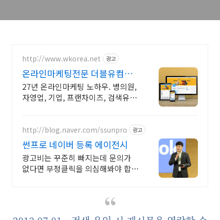
http://www.wkorea.net
광고
온라인마케팅전문 더블유컴퍼
니 27년 노하우
27년 온라인마케팅 노하우. 병의원,
자영업, 기업, 프랜차이즈, 검색유입
전문
http://blog.naver.com/ssunpro
광고
썬프로 네이버 등록 에이전시
광고비는 꾸준히 빠지는데 문의가
없다면 부정클릭을 의심해봐야 합니
다.