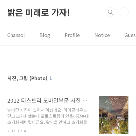
본문 바로가기
밝은 미래로 가자!
Chansol
Blog
Profile
Notice
Gues
사진, 그림 (Photo)
1
2012 티스토리 모바일부문 사진 공모전
날라간 사진이 있어서 아쉽네요. 아이클라우드
믿고 초기화했는데 포토스트림에 안올라갔는데
초기화 해버렸더군요. 확인을 안하고 초기화를
강행해버린;; iPhone4S로 찍은 사진입니다. 아
2011. 12. 4.
래 사진은 일반 피쳐폰으로 찍은건데 좋아서 올