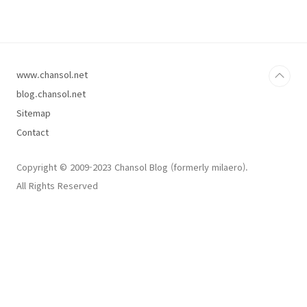
립니다..ㅎㅎ 즐거운 하루 되세요~! :) iPhone 에
서 작성된 글입니다.
www.chansol.net
blog.chansol.net
Sitemap
Contact
Copyright © 2009-2023 Chansol Blog (formerly milaero).
All Rights Reserved