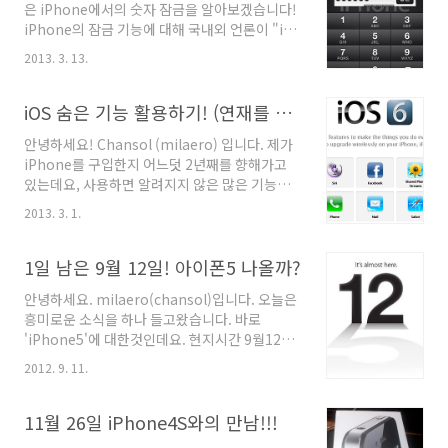
은 iPhone에서의 숫자 잠금을 알아보겠습니다!
봅니다. :) 적용 후 화면입니다. 이러한 기능을 사
iPhone의 잠금 기능에 대해 국내외 언론이 "iOS
용하게 되면 뜻밖으로 편리합니다! 그럼, 이 기능
의 숫자 암호 잠금 기능은, 4자리밖에 되지 않는
을 어떻게 활용해야 할까요? 우선 iOS의 App 화
2013. 3. 13.
다"라고 하고있습니다. 그런데, iOS에는 숫자 잠
면(바탕화면)에서 설정 App을 실행합니다. 일반
금으로 4자리 이상이 가능합니다! 위와 같이 iOS
메뉴를 탭 해서 들어갑니다. 일반 메뉴 하위 페이
의 숫자 잠금을 4자리 이상 설정하시려면, 아래와
iOS 숨은 기능 활용하기! (연재를 시작하며...)
지의 맨 하단에서 키보드를 탭..
같은 절차를 따르시면 됩니다. 설정 App을 탭하
안녕하세요! Chansol (milaero) 입니다. 제가
여 들어갑니다. 일반을 탭한 뒤, 암호 잠금을 탭하
iPhone를 구입한지 어느덧 2년째를 향해가고
여 들어갑니다. 간단한 암호를 끄고, 암호 변경을
있는데요, 사용하면 알려지지 않은 많은 기능과
탭합니다. 기존 비밀번호를 입력해 줍니다. 새 비
빌트인 기능을 제대로 활용할 수 있게 되더라구
밀번호를 입력하는 화면에서 문자는 입력하지 않
2013. 3. 1.
요. 이런 기능들은.. "공유해야지!" 하고 공유하
고, 원하는 숫자만 입력합니다. 길이는 1자리부
지 못했던것들, 그리고 블로그 포스팅의 활성화
터 무한대로 입력할 수 있습니다. 설정이 완료되
를 위해 연재를 결정하였습니다. iOS의 다양하고
1일 남은 9월 12일! 아이폰5 나올까?
었습니다! 이제, ..
세세한 기능들을 다뤄볼 예정이고, 잘 되면 다른
안녕하세요. milaero(chansol)입니다. 오늘은
것에 대한 연재도 시작해볼까 합니다. 2013년
흥미로운 소식을 하나 들고왔습니다. 바로
03월 13일 부터 시작할 예정이며 주기는 딱히 정
'iPhone5'에 대한것인데요. 현지시간 9월12일
해지지 않았습니다. :) 많은 관심 부탁드립니다!
오전 10시에(한국시간 9월 13일 새벽 2시)
즐거운 하루 되세요~ :D
2012. 9. 11.
iPhone5를 발표하는것으로 애플이 미디어 이벤
트 초대장을 보냈다고 합니다. 개인적으로는 이
번에 새로운 레티나 맥북의 라인업, 새로운 디자
11월 26일 iPhone4S와의 만남!!!
인의 아이맥, 아이팟 터치, 맥 프로, iOS6가 나왔