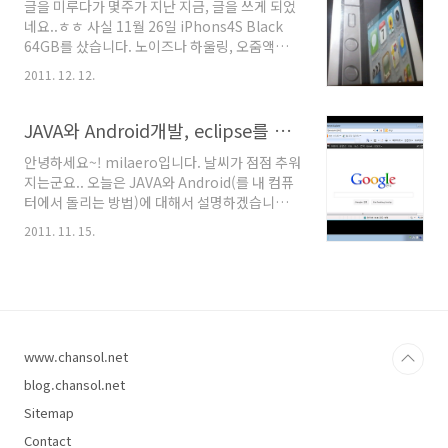
글을 미루다가 몇주가 지난 지금, 글을 쓰게 되었
으면 합니다. iPhone5도 이번에 공개될것으로
네요..ㅎㅎ 사실 11월 26일 iPhons4S Black
이야기가 되고있는데요. 특히나 초대장에있는
64GB를 샀습니다. 노이즈나 하울링, 오줌액정,
'5'라는 그림자가 무엇을 의미하는지도 관심사입
배터리가 빨리 닳거나 등 이상이 하나도 없어서;;
니다. 최근에 루머를 종합해 만든 이미지가 있었
2011. 12. 12.
잘 쓰고 있습니다 ㅋ iPhone4S 상자입니다! 책
는데요, 함께 한번 살펴보겠습니다. :) 아이폰4S
상이 지저분해서 넓은데도 비좁아져서.. 비좁은
가 나온뒤로도 정말 무성한 소문들이 많았는데
책상에서 카메라도 없어서;; 피쳐폰으로 찍느라
JAVA와 Android개발, eclipse를 통한 AndroidEmulator설치
요. 개인적으로는 뒷면이 투톤인 부분에 ..
질이 매우 떨어집니다;; 비닐포장되어있는
안녕하세요~! milaero입니다. 날씨가 점점 추워
iPhone4S 상자! 측면을 찍지 않으려고 했는데
지는군요.. 오늘은 JAVA와 Android(를 내 컴퓨
그냥 찍었습니다 기념으로..ㅎㅎ 상하, 좌우입니
터에서 돌리는 방법)에 대해서 설명하겠습니다.
다. 좌우는 같아서.. 같은 사진으로 보이네요 ㄷ
리눅스와 윈도우즈 모두 가능하지만 Windows
ㄷ;; 하단입니다..ㅎㅎ 모자이크 시작! ㅡ,.ㅡ 시
2011. 11. 15.
OS를 기준으로 설명합니다. Linux는 Windows
리얼 지워도 바코드로 누가 찍을까봐(?) 다 지웠
로 선택하는것을 Linux로 선택하여 설치를 진행
네요;; 이제 SIM카드와 함께..KT로 했네요;; 비닐
하시면 됩니다. 1. 글을 시작하며.. 요즈음 (하드
을 뜯고 상자를 ..
웨어) Apple, Motorola, HTC, Nokia, RIM,
Samsung, LG (소프트웨어) MS, Apple,
Google, RIM의 회사들이 SmartPhone을 출
www.chansol.net
시하는데요.. 제가 보기엔 이런 스마트 기기들 시
스템에서는 현재로썬 iOS가 제일 나은것 같습니
blog.chansol.net
다. 그러나, iOS는 폐쇄적인 환경이라 개발을 하
Sitemap
려면 MAC 운영체제나 iOS 디..
Contact