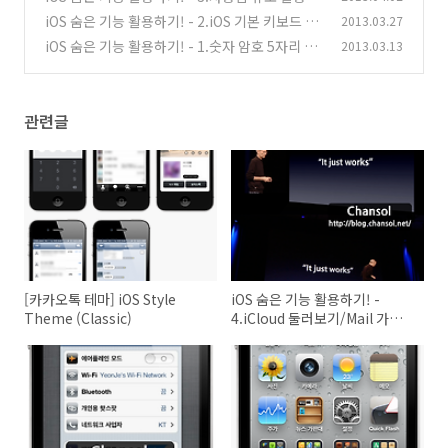
기
iOS 숨은 기능 활용하기! - 2.iOS 기본 키보드 활
2013.03.27
(0)
용하기
iOS 숨은 기능 활용하기! - 1.숫자 암호 5자리 이
2013.03.13
(0)
상 설정하기
(4)
관련글
[카카오톡 테마] iOS Style
iOS 숨은 기능 활용하기! -
Theme (Classic)
4.iCloud 둘러보기/Mail 가상
본 기능