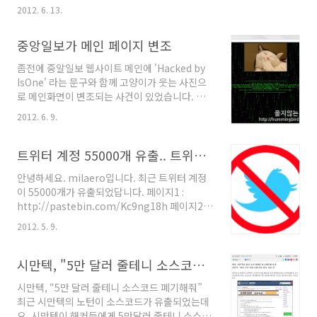
기(클릭)입니다. 감사합니다. [MS12-036] 원격 데스크톱 에서 발
2012. 6. 13.
생하는 취약점으로 인한 원격코드 실행 문제 □ 영향 o 공격자가 영
향 받는 시스템에 대해 완전한 권한 획득 □ 설명 o 공격자가 특수
중앙일보가 메인 페이지 변조
하게 조작된 RDP 패킷을 전송할 경우, 원격코드가 실행될 수 있는
취약점이 존재 o 관련취약점 : - 원격 데스크톱 프로토콜 취약점
좀전에 중알일보 웹사이트 메인에 'Hacked by
(CVE-2012-0173) o 영향 : 원격코드 실행 o 중요도 : 긴급 □ 해당
IsOne' 라는 문구와 함께 고양이가 웃는 사진으
시스템 o 영향 받는 소프트웨어 - Windows XP 서비스 팩3 -
로 메인화면이 변조되는 사건이 있었습니다. 최
Windows XP Prof..
근에 해킹사건에 개인정보 유출사건이 많아 꽤나
2012. 6. 9.
민감하실텐데 또 이런일이 터졌군요. 당시 중일
일보 홈페이지 스크린샷입니다. 사진 제공은 벌
새 ( http://hummingbird.tistory.com/ )님
트위터 계정 55000개 유출.. 트위터 계정 확인하세요!
께서 해주셨습니다.
안녕하세요. milaero입니다. 최근 트위터 계정
이 55000개가 유출되었답니다. 페이지1 :
http://pastebin.com/Kc9ng18h 페이지2 :
http://pastebin.com/vCMndK2L 페이지3 :
2012. 5. 9.
http://pastebin.com/JdQkuYwG 페이지4 :
http://pastebin.com/fw43srjY 페이지5 :
http://pastebin.com/jv4LBjPX 위 주소들에
시만텍, "5만 달러 줄테니 소스코드 폐기해줘"
잡속하셔서 Contrrol+F로 자신의 계정을 찾아
시만텍, “5만 달러 줄테니 소스코드 폐기해줘”
보시기 바랍니다. 그리고, 저 명단에 없더라도 자
최근 시만텍의 노턴이 소스코드가 유출되었는데
신의 트위터 계정 비밀번호를 변경 바랍니다.
요, 시만텍이 해커들에게 5만달러 줄테니 소스코