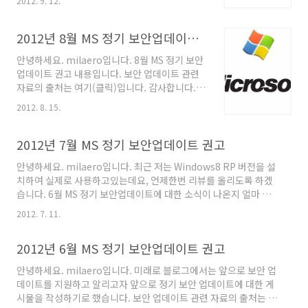
2012. 9. 12.
Foundation Server 에서 발생하는 취약점으로
긴급 □ 해당시스템 o 영향 받는 소프트웨어 -
인한 권한상승 문제 영향공격자가 영향 받는 시
Microsoft Offi..
스템에 대해 권한상승설명공격자가 특수하게 조
2012년 8월 MS 정기 보안업데이트 권고
작된 전자메일 메시지의 링크를 클릭하거나 웹
안녕하세요. milaero입니다. 8월 MS 정기 보안
페이지를 방문할 경우, 권한이 상승이 허용될 수
업데이트 권고 내용입니다. 보안 업데이트 관련
있는 취약점이 존재관련취약점 : - XSS 취약점
자료의 출처는 여기(클릭)입니다. 감사합니다.
(CVE-2012-1892)영향 : 권한상승중요도 : 중요
[MS12-052] Internet Explorer 누적 보안업
해당시스템영향 받는 소프트웨어 - Microsoft
2012. 8. 15.
데이트 □ 영향 o 공격자가 영향 받는 시스템에
Visual Studio Team Foundation Server
대해 완전한 권한 획득 □ 설명 o 사용자가
2010 서비스 팩 1영향 받지 않는 소프트웨어 -..
Internet Explorer를 사용하여 특수하게 조작
2012년 7월 MS 정기 보안업데이트 권고
된 웹 페이지를 열람할 경우, 원격코드가 실행될
안녕하세요. milaero입니다. 최근 저는 Windows8 RP 버전을 설
수 있는 취약점이 존재 o 관련취약점 : - Layout
치하여 실제로 사용하고있는데요, 언제한번 리뷰를 올리도록 하겠
Memory Corruption Vulnerability - CVE-
습니다. 6월 MS 정기 보안업데이트에 대한 소식이 나온지 얼마 되
2012-1526 - Asynchronous NULL Object
지 않은것 같은데.. 시간 참 빠르다는 생각이 드네요 ㅎㅎ;; 7월 MS
Access Remote Code Execution
2012. 7. 11.
정기 보안업데이트 권고 내용입니다. 보안 업데이트 관련 자료의 출
Vulnerability - CVE-2012-2521 - Vir..
처는 여기(클릭)입니다. 감사합니다. [MS12-043] Microsoft
2012년 6월 MS 정기 보안업데이트 권고
XML Core Services 에서 발생하는 취약점으로 인한 원격코드 실
행 문제 □ 영향 o 공격자가 영향 받는 시스템에 대해 완전한 권한
안녕하세요. milaero입니다. 미래로 블로그에서는 앞으로 보안 업
획득 □ 설명 o 사용자가 인터넷 익스플로러 브라우저를 사용하여,
데이트를 지원하고 알리고자 앞으로 정기 보안 업데이트에 대한 게
특수하게 조작된 웹 페이지를 열람할 경우, 원격코드가 실행될 수
시물을 작성하기로 했습니다. 보안 업데이트 관련 자료의 출처는 여
있는 취약점이 존재 o 관..