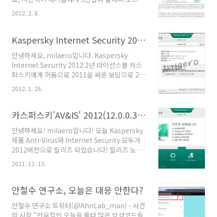
드 폐기해달라고 요청했다는 기사입니다. 시만텍
2012. 2. 8.
은 이에대해 추적을 위해 가짜협상을 했을뿐이라
고 해명했네요. 뒷돈을 통한 거래를 요청하다.. 공
개됬는데.. 이미지에 엄청난 타격이 커져만 가네
Kaspersky Internet Security 2012 2년 라이선스 구매
요. 기사 일부 스샷-
안녕하세요, milaero입니다. Kaspersky
Internet Security 2012 2년 라이선스를 카스
퍼스키에게 어둠으로 2011을 써온 보답으로 2년
결재를.. ㅡ,.ㅡ;; (라는것은 비밀;;) 만족하네요
2012. 1. 26.
그럭저럭.. 증거사진.. -0-;; 음.. 추가로 'WinZip
15 Standard Korean 1월 26일부터 1년 라이
선스'를 얻게 되었는데..:)
카스퍼스키'AV&IS' 2012(12.0.0.374) 한글판 릴리즈!
안녕하세요! milaero입니다! 오늘 Kaspersky
제품 Anti-Virus와 Internet Security 모두가
2012버전으로 릴리즈 되었습니다! 릴리즈 노트:
http://products.kaspersky-
2011. 11. 15.
labs.com/korean/homeuser/kis2012/release_notes_kis2012_
이번 업데이트로 인해 많은점이 개선되면서 많이
좋아진것 같습니다..ㅎㅎ 다운로드는
안철수 연구소, 오늘은 대응 안한다?
http://www.kaspersky.co.kr/download_01
안철수 연구소 트위터(@AhnLab_man) - 사건
에서 가능합니다. 새로운 Kaspersky Internet
의 시작 "만우절인 오늘을 틈타 많은 악성코드들