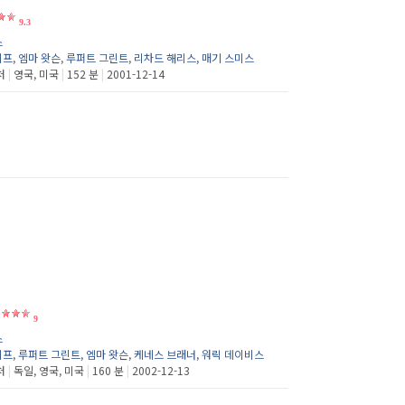
9.3
스
리프
,
엠마 왓슨
,
루퍼트 그린트
,
리차드 해리스
,
매기 스미스
처
|
영국, 미국
|
152 분
|
2001-12-14
9
스
리프
,
루퍼트 그린트
,
엠마 왓슨
,
케네스 브래너
,
워릭 데이비스
처
|
독일, 영국, 미국
|
160 분
|
2002-12-13