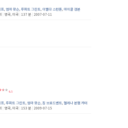
리프
,
엠마 왓슨
,
루퍼트 그린트
,
이멜다 스턴톤
,
마이클 갬본
처
|
영국, 미국
|
137 분
|
2007-07-11
6.5
리프
,
루퍼트 그린트
,
엠마 왓슨
,
짐 브로드벤트
,
헬레나 본햄 카터
처
|
영국, 미국
|
153 분
|
2009-07-15