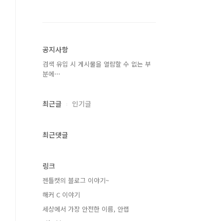
공지사항
검색 유입 시 게시물을 열람할 수 없는 부
분에⋯
최근글
인기글
최근댓글
링크
젠틀캣의 블로그 이야기~
해커 C 이야기
세상에서 가장 안전한 이름, 안랩