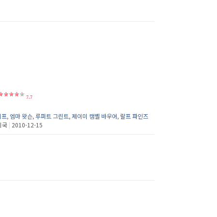
7.7
리프
,
엠마 왓슨
,
루퍼트 그린트
,
제이미 캠벨 바우어
,
랄프 파인즈
미국
|
2010-12-15