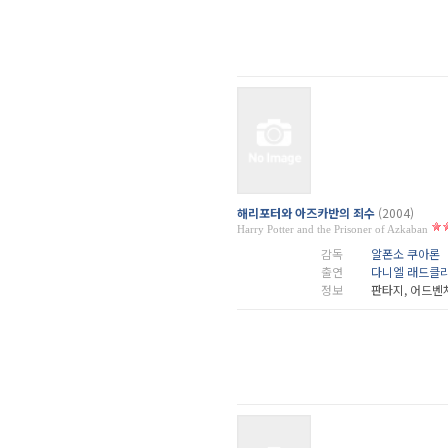
해리포터와 아즈카반의 죄수
(2004)
Harry Potter and the Prisoner of Azkaban
감독
알폰소 쿠아론
출연
다니엘 래드클
정보
판타지, 어드벤