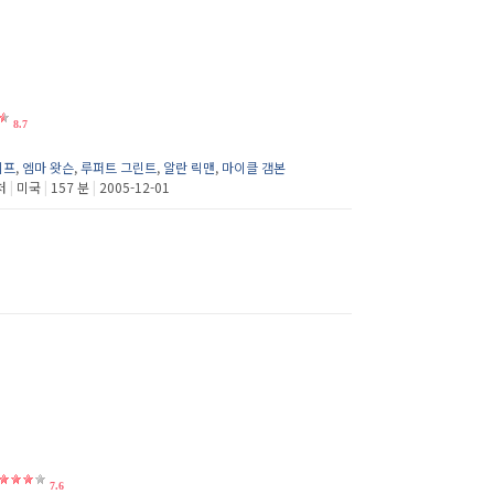
8.7
리프
,
엠마 왓슨
,
루퍼트 그린트
,
알란 릭맨
,
마이클 갬본
처
|
미국
|
157 분
|
2005-12-01
7.6