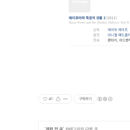
해리포터와 죽음의 성물 2
(2011)
Harry Potter and the Deathly Hallows: Part II
감독
데이빗 예이츠
출연
다니엘 래드클
정보
판타지, 어드벤
41
구독하기
'
개편 전 글
' 카테고리의 다른 글