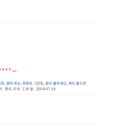
8.6
리프
,
엠마 왓슨
,
루퍼트 그린트
,
로비 콜트레인
,
게리 올드만
처
|
영국, 미국
|
136 분
|
2004-07-16