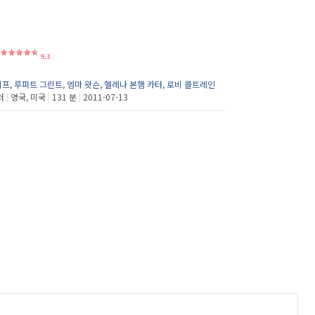
9.3
리프
,
루퍼트 그린트
,
엠마 왓슨
,
헬레나 본햄 카터
,
로비 콜트레인
처
|
영국, 미국
|
131 분
|
2011-07-13