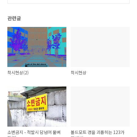
되어 있다면?
(16)
관련글
착시현상(2)
착시현상
소변금지 - 적발시 담넘어 물벼
볼드모트 경을 괴롭히는 123가