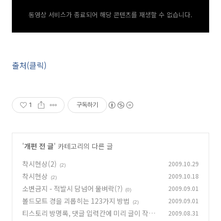
동영상 서비스가 종료되어 해당 콘텐츠를 재생할 수 없습니다.
출처(클릭)
1
구독하기
'
개편 전 글
' 카테고리의 다른 글
착시현상(2)
2009.10.29
(2)
착시현상
2009.10.18
(2)
소변금지 - 적발시 담넘어 물벼락(?)
2009.09.01
(0)
볼드모트 경을 괴롭히는 123가지 방법
2009.09.01
(2)
티스토리 방명록, 댓글 입력칸에 미리 글이 작성
2009.08.31