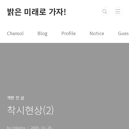
본문 바로가기
밝은 미래로 가자!
Chansol
Blog
Profile
Notice
Gues
개편 전 글
착시현상(2)
by milaero
2009. 10. 29.